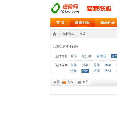
首 页
商家列表
商品列表
商家列表
小吃
共查找到
0
个商家
商家
›
›
选择地区
全部
锦江区
青羊区
金
选择分类
鲁菜
川菜
苏菜
粤菜
快餐
小吃
粉面
火锅
查看
列表
大图
联盟