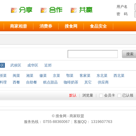
用户名
密 码
商家相册
消费券
搜食网
食品安全
搜索
牛区
武侯区
成华区
近郊
浙菜
闽菜
湘菜
徽菜
京菜
鄂菜
客家菜
东北菜
西北菜
料理
西餐
自助餐
糕点甜品
咖啡奶茶
其它
供应商
默认
|
浏览量
|
会员卡
已认领
© 搜食网 - 商家联盟
服务热线： 0755-88360067
|
客服QQ： 1319607763