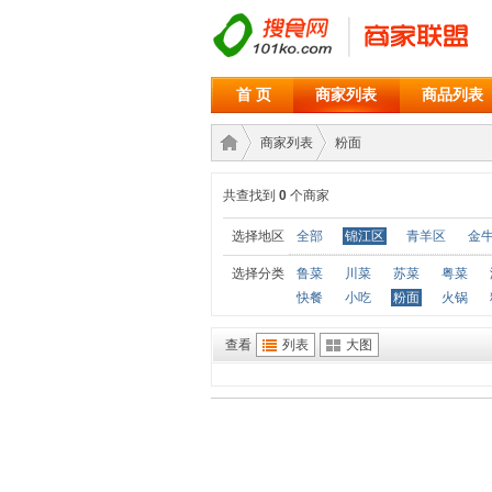
首 页
商家列表
商品列表
商家列表
粉面
共查找到
0
个商家
商家
›
›
选择地区
全部
锦江区
青羊区
金
选择分类
鲁菜
川菜
苏菜
粤菜
快餐
小吃
粉面
火锅
查看
列表
大图
联盟