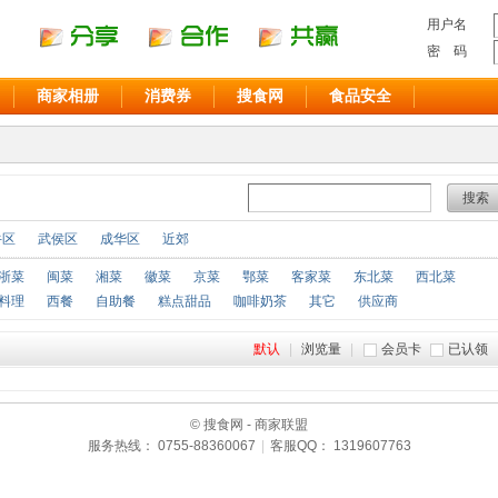
用户名
密 码
商家相册
消费券
搜食网
食品安全
搜索
牛区
武侯区
成华区
近郊
浙菜
闽菜
湘菜
徽菜
京菜
鄂菜
客家菜
东北菜
西北菜
料理
西餐
自助餐
糕点甜品
咖啡奶茶
其它
供应商
默认
|
浏览量
|
会员卡
已认领
© 搜食网 - 商家联盟
服务热线： 0755-88360067
|
客服QQ： 1319607763