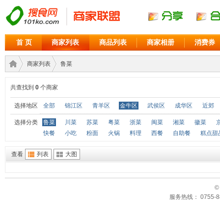
首 页
商家列表
商品列表
商家相册
消费券
商家列表
鲁菜
共查找到
0
个商家
商家
›
›
选择地区
全部
锦江区
青羊区
金牛区
武侯区
成华区
近郊
选择分类
鲁菜
川菜
苏菜
粤菜
浙菜
闽菜
湘菜
徽菜
快餐
小吃
粉面
火锅
料理
西餐
自助餐
糕点甜
查看
列表
大图
©
服务热线： 0755-88
联盟