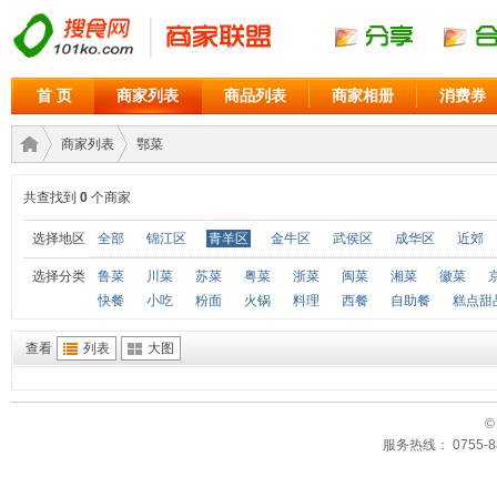
首 页
商家列表
商品列表
商家相册
消费券
商家列表
鄂菜
共查找到
0
个商家
商家
›
›
选择地区
全部
锦江区
青羊区
金牛区
武侯区
成华区
近郊
选择分类
鲁菜
川菜
苏菜
粤菜
浙菜
闽菜
湘菜
徽菜
快餐
小吃
粉面
火锅
料理
西餐
自助餐
糕点甜
查看
列表
大图
©
服务热线： 0755-88
联盟