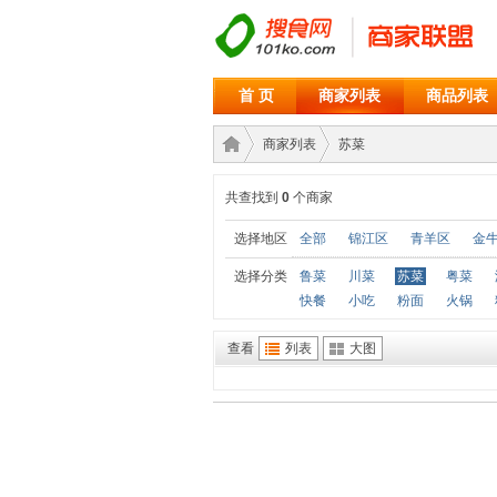
首 页
商家列表
商品列表
商家列表
苏菜
共查找到
0
个商家
商家
›
›
选择地区
全部
锦江区
青羊区
金
选择分类
鲁菜
川菜
苏菜
粤菜
快餐
小吃
粉面
火锅
查看
列表
大图
联盟