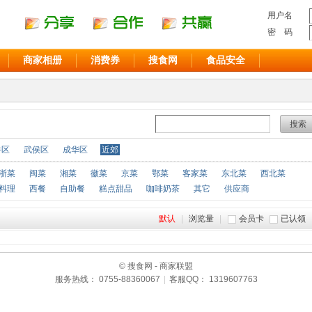
用户名
密 码
商家相册
消费券
搜食网
食品安全
搜索
牛区
武侯区
成华区
近郊
浙菜
闽菜
湘菜
徽菜
京菜
鄂菜
客家菜
东北菜
西北菜
料理
西餐
自助餐
糕点甜品
咖啡奶茶
其它
供应商
默认
|
浏览量
|
会员卡
已认领
© 搜食网 - 商家联盟
服务热线： 0755-88360067
|
客服QQ： 1319607763