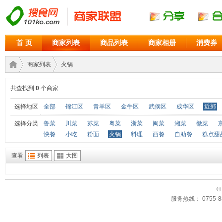
首 页
商家列表
商品列表
商家相册
消费券
商家列表
火锅
共查找到
0
个商家
商家
›
›
选择地区
全部
锦江区
青羊区
金牛区
武侯区
成华区
近郊
选择分类
鲁菜
川菜
苏菜
粤菜
浙菜
闽菜
湘菜
徽菜
快餐
小吃
粉面
火锅
料理
西餐
自助餐
糕点甜
查看
列表
大图
©
服务热线： 0755-88
联盟